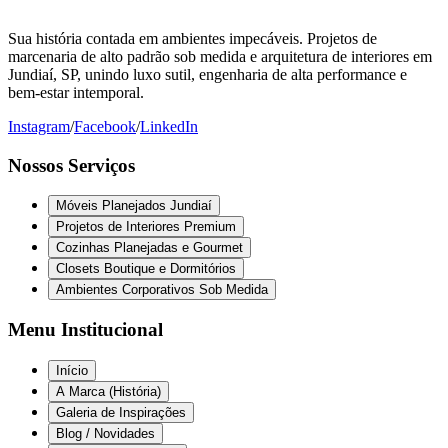
Sua história contada em ambientes impecáveis. Projetos de
marcenaria de alto padrão sob medida e arquitetura de interiores em
Jundiaí, SP, unindo luxo sutil, engenharia de alta performance e
bem-estar intemporal.
Instagram
/
Facebook
/
LinkedIn
Nossos Serviços
Móveis Planejados Jundiaí
Projetos de Interiores Premium
Cozinhas Planejadas e Gourmet
Closets Boutique e Dormitórios
Ambientes Corporativos Sob Medida
Menu Institucional
Início
A Marca (História)
Galeria de Inspirações
Blog / Novidades