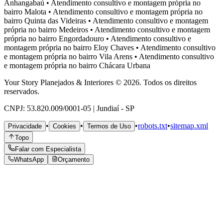
Anhangabaú
•
Atendimento consultivo e montagem própria no
bairro
Malota
•
Atendimento consultivo e montagem própria no
bairro
Quinta das Videiras
•
Atendimento consultivo e montagem
própria no bairro
Medeiros
•
Atendimento consultivo e montagem
própria no bairro
Engordadouro
•
Atendimento consultivo e
montagem própria no bairro
Eloy Chaves
•
Atendimento consultivo
e montagem própria no bairro
Vila Arens
•
Atendimento consultivo
e montagem própria no bairro
Chácara Urbana
Your Story Planejados & Interiores © 2026. Todos os direitos
reservados.
CNPJ: 53.820.009/0001-05 | Jundiaí - SP
•
•
•
robots.txt
•
sitemap.xml
Privacidade
Cookies
Termos de Uso
Topo
Falar com Especialista
WhatsApp
Orçamento