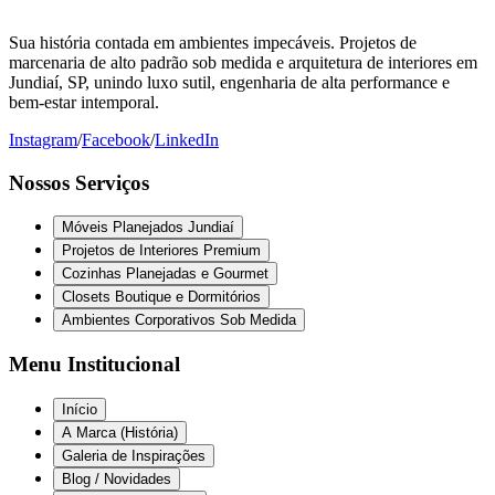
Sua história contada em ambientes impecáveis. Projetos de
marcenaria de alto padrão sob medida e arquitetura de interiores em
Jundiaí, SP, unindo luxo sutil, engenharia de alta performance e
bem-estar intemporal.
Instagram
/
Facebook
/
LinkedIn
Nossos Serviços
Móveis Planejados Jundiaí
Projetos de Interiores Premium
Cozinhas Planejadas e Gourmet
Closets Boutique e Dormitórios
Ambientes Corporativos Sob Medida
Menu Institucional
Início
A Marca (História)
Galeria de Inspirações
Blog / Novidades