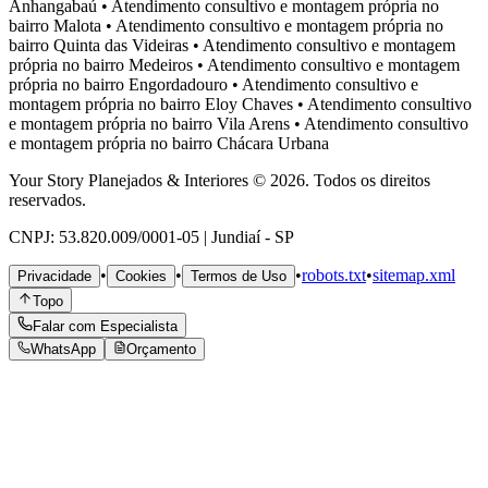
Anhangabaú
•
Atendimento consultivo e montagem própria no
bairro
Malota
•
Atendimento consultivo e montagem própria no
bairro
Quinta das Videiras
•
Atendimento consultivo e montagem
própria no bairro
Medeiros
•
Atendimento consultivo e montagem
própria no bairro
Engordadouro
•
Atendimento consultivo e
montagem própria no bairro
Eloy Chaves
•
Atendimento consultivo
e montagem própria no bairro
Vila Arens
•
Atendimento consultivo
e montagem própria no bairro
Chácara Urbana
Your Story Planejados & Interiores © 2026. Todos os direitos
reservados.
CNPJ: 53.820.009/0001-05 | Jundiaí - SP
•
•
•
robots.txt
•
sitemap.xml
Privacidade
Cookies
Termos de Uso
Topo
Falar com Especialista
WhatsApp
Orçamento