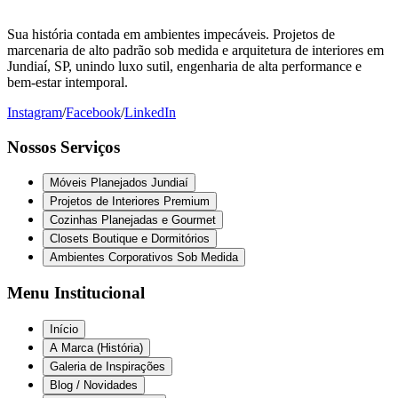
Sua história contada em ambientes impecáveis. Projetos de
marcenaria de alto padrão sob medida e arquitetura de interiores em
Jundiaí, SP, unindo luxo sutil, engenharia de alta performance e
bem-estar intemporal.
Instagram
/
Facebook
/
LinkedIn
Nossos Serviços
Móveis Planejados Jundiaí
Projetos de Interiores Premium
Cozinhas Planejadas e Gourmet
Closets Boutique e Dormitórios
Ambientes Corporativos Sob Medida
Menu Institucional
Início
A Marca (História)
Galeria de Inspirações
Blog / Novidades