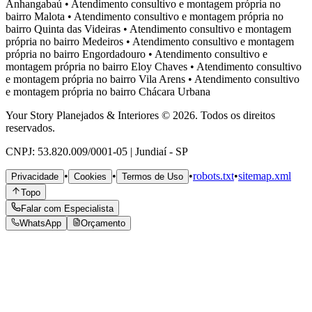
Anhangabaú
•
Atendimento consultivo e montagem própria no
bairro
Malota
•
Atendimento consultivo e montagem própria no
bairro
Quinta das Videiras
•
Atendimento consultivo e montagem
própria no bairro
Medeiros
•
Atendimento consultivo e montagem
própria no bairro
Engordadouro
•
Atendimento consultivo e
montagem própria no bairro
Eloy Chaves
•
Atendimento consultivo
e montagem própria no bairro
Vila Arens
•
Atendimento consultivo
e montagem própria no bairro
Chácara Urbana
Your Story Planejados & Interiores © 2026. Todos os direitos
reservados.
CNPJ: 53.820.009/0001-05 | Jundiaí - SP
•
•
•
robots.txt
•
sitemap.xml
Privacidade
Cookies
Termos de Uso
Topo
Falar com Especialista
WhatsApp
Orçamento