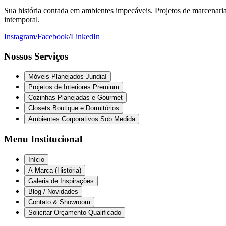
Sua história contada em ambientes impecáveis. Projetos de marcenaria 
intemporal.
Instagram
/
Facebook
/
LinkedIn
Nossos Serviços
Móveis Planejados Jundiaí
Projetos de Interiores Premium
Cozinhas Planejadas e Gourmet
Closets Boutique e Dormitórios
Ambientes Corporativos Sob Medida
Menu Institucional
Início
A Marca (História)
Galeria de Inspirações
Blog / Novidades
Contato & Showroom
Solicitar Orçamento Qualificado