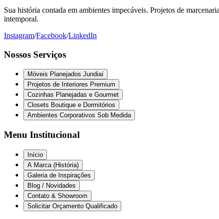
Sua história contada em ambientes impecáveis. Projetos de marcenaria 
intemporal.
Instagram
/
Facebook
/
LinkedIn
Nossos Serviços
Móveis Planejados Jundiaí
Projetos de Interiores Premium
Cozinhas Planejadas e Gourmet
Closets Boutique e Dormitórios
Ambientes Corporativos Sob Medida
Menu Institucional
Início
A Marca (História)
Galeria de Inspirações
Blog / Novidades
Contato & Showroom
Solicitar Orçamento Qualificado