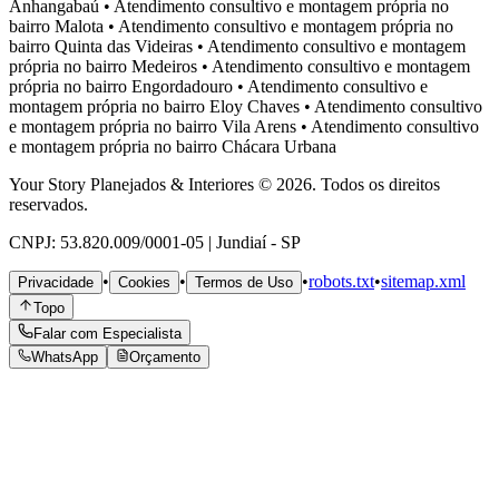
Anhangabaú
•
Atendimento consultivo e montagem própria no
bairro
Malota
•
Atendimento consultivo e montagem própria no
bairro
Quinta das Videiras
•
Atendimento consultivo e montagem
própria no bairro
Medeiros
•
Atendimento consultivo e montagem
própria no bairro
Engordadouro
•
Atendimento consultivo e
montagem própria no bairro
Eloy Chaves
•
Atendimento consultivo
e montagem própria no bairro
Vila Arens
•
Atendimento consultivo
e montagem própria no bairro
Chácara Urbana
Your Story Planejados & Interiores © 2026. Todos os direitos
reservados.
CNPJ: 53.820.009/0001-05 | Jundiaí - SP
•
•
•
robots.txt
•
sitemap.xml
Privacidade
Cookies
Termos de Uso
Topo
Falar com Especialista
WhatsApp
Orçamento