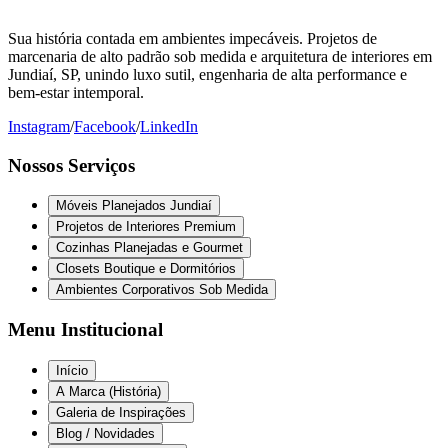
Sua história contada em ambientes impecáveis. Projetos de
marcenaria de alto padrão sob medida e arquitetura de interiores em
Jundiaí, SP, unindo luxo sutil, engenharia de alta performance e
bem-estar intemporal.
Instagram
/
Facebook
/
LinkedIn
Nossos Serviços
Móveis Planejados Jundiaí
Projetos de Interiores Premium
Cozinhas Planejadas e Gourmet
Closets Boutique e Dormitórios
Ambientes Corporativos Sob Medida
Menu Institucional
Início
A Marca (História)
Galeria de Inspirações
Blog / Novidades