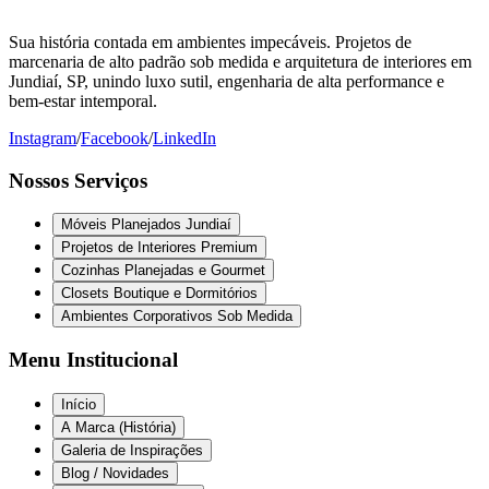
Sua história contada em ambientes impecáveis. Projetos de
marcenaria de alto padrão sob medida e arquitetura de interiores em
Jundiaí, SP, unindo luxo sutil, engenharia de alta performance e
bem-estar intemporal.
Instagram
/
Facebook
/
LinkedIn
Nossos Serviços
Móveis Planejados Jundiaí
Projetos de Interiores Premium
Cozinhas Planejadas e Gourmet
Closets Boutique e Dormitórios
Ambientes Corporativos Sob Medida
Menu Institucional
Início
A Marca (História)
Galeria de Inspirações
Blog / Novidades