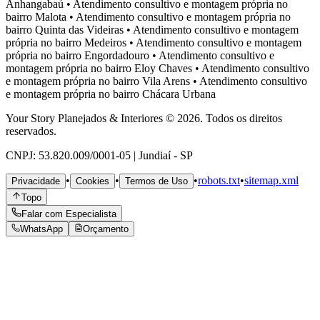
Anhangabaú
•
Atendimento consultivo e montagem própria no
bairro
Malota
•
Atendimento consultivo e montagem própria no
bairro
Quinta das Videiras
•
Atendimento consultivo e montagem
própria no bairro
Medeiros
•
Atendimento consultivo e montagem
própria no bairro
Engordadouro
•
Atendimento consultivo e
montagem própria no bairro
Eloy Chaves
•
Atendimento consultivo
e montagem própria no bairro
Vila Arens
•
Atendimento consultivo
e montagem própria no bairro
Chácara Urbana
Your Story Planejados & Interiores © 2026. Todos os direitos
reservados.
CNPJ: 53.820.009/0001-05 | Jundiaí - SP
•
•
•
robots.txt
•
sitemap.xml
Privacidade
Cookies
Termos de Uso
Topo
Falar com Especialista
WhatsApp
Orçamento