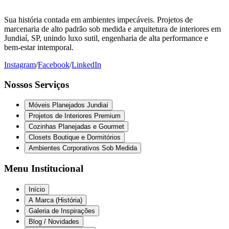
Sua história contada em ambientes impecáveis. Projetos de
marcenaria de alto padrão sob medida e arquitetura de interiores em
Jundiaí, SP, unindo luxo sutil, engenharia de alta performance e
bem-estar intemporal.
Instagram
/
Facebook
/
LinkedIn
Nossos Serviços
Móveis Planejados Jundiaí
Projetos de Interiores Premium
Cozinhas Planejadas e Gourmet
Closets Boutique e Dormitórios
Ambientes Corporativos Sob Medida
Menu Institucional
Início
A Marca (História)
Galeria de Inspirações
Blog / Novidades