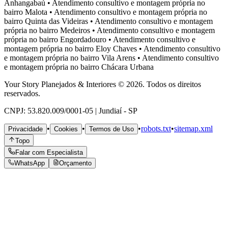
Anhangabaú
•
Atendimento consultivo e montagem própria no
bairro
Malota
•
Atendimento consultivo e montagem própria no
bairro
Quinta das Videiras
•
Atendimento consultivo e montagem
própria no bairro
Medeiros
•
Atendimento consultivo e montagem
própria no bairro
Engordadouro
•
Atendimento consultivo e
montagem própria no bairro
Eloy Chaves
•
Atendimento consultivo
e montagem própria no bairro
Vila Arens
•
Atendimento consultivo
e montagem própria no bairro
Chácara Urbana
Your Story Planejados & Interiores © 2026. Todos os direitos
reservados.
CNPJ: 53.820.009/0001-05 | Jundiaí - SP
•
•
•
robots.txt
•
sitemap.xml
Privacidade
Cookies
Termos de Uso
Topo
Falar com Especialista
WhatsApp
Orçamento