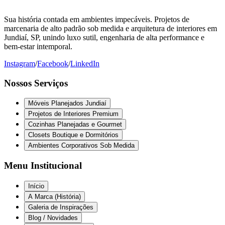
Sua história contada em ambientes impecáveis. Projetos de
marcenaria de alto padrão sob medida e arquitetura de interiores em
Jundiaí, SP, unindo luxo sutil, engenharia de alta performance e
bem-estar intemporal.
Instagram
/
Facebook
/
LinkedIn
Nossos Serviços
Móveis Planejados Jundiaí
Projetos de Interiores Premium
Cozinhas Planejadas e Gourmet
Closets Boutique e Dormitórios
Ambientes Corporativos Sob Medida
Menu Institucional
Início
A Marca (História)
Galeria de Inspirações
Blog / Novidades