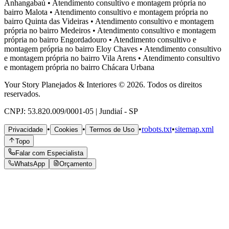
Anhangabaú
•
Atendimento consultivo e montagem própria no
bairro
Malota
•
Atendimento consultivo e montagem própria no
bairro
Quinta das Videiras
•
Atendimento consultivo e montagem
própria no bairro
Medeiros
•
Atendimento consultivo e montagem
própria no bairro
Engordadouro
•
Atendimento consultivo e
montagem própria no bairro
Eloy Chaves
•
Atendimento consultivo
e montagem própria no bairro
Vila Arens
•
Atendimento consultivo
e montagem própria no bairro
Chácara Urbana
Your Story Planejados & Interiores © 2026. Todos os direitos
reservados.
CNPJ: 53.820.009/0001-05 | Jundiaí - SP
•
•
•
robots.txt
•
sitemap.xml
Privacidade
Cookies
Termos de Uso
Topo
Falar com Especialista
WhatsApp
Orçamento