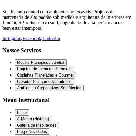
Sua história contada em ambientes impecáveis. Projetos de
marcenaria de alto padrão sob medida e arquitetura de interiores em
Jundiaí, SP, unindo luxo sutil, engenharia de alta performance e
bem-estar intemporal.
Instagram
/
Facebook
/
LinkedIn
Nossos Serviços
Móveis Planejados Jundiaí
Projetos de Interiores Premium
Cozinhas Planejadas e Gourmet
Closets Boutique e Dormitórios
Ambientes Corporativos Sob Medida
Menu Institucional
Início
A Marca (História)
Galeria de Inspirações
Blog / Novidades