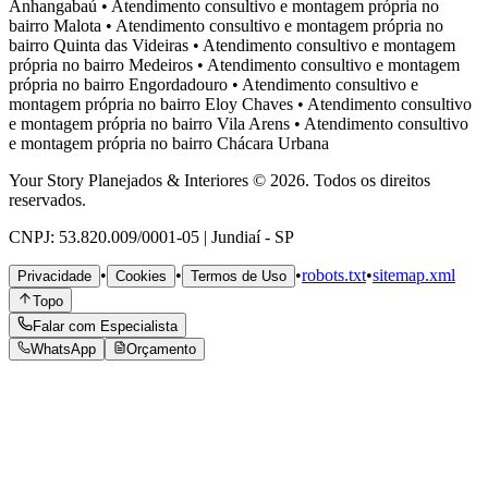
Anhangabaú
•
Atendimento consultivo e montagem própria no
bairro
Malota
•
Atendimento consultivo e montagem própria no
bairro
Quinta das Videiras
•
Atendimento consultivo e montagem
própria no bairro
Medeiros
•
Atendimento consultivo e montagem
própria no bairro
Engordadouro
•
Atendimento consultivo e
montagem própria no bairro
Eloy Chaves
•
Atendimento consultivo
e montagem própria no bairro
Vila Arens
•
Atendimento consultivo
e montagem própria no bairro
Chácara Urbana
Your Story Planejados & Interiores © 2026. Todos os direitos
reservados.
CNPJ: 53.820.009/0001-05 | Jundiaí - SP
•
•
•
robots.txt
•
sitemap.xml
Privacidade
Cookies
Termos de Uso
Topo
Falar com Especialista
WhatsApp
Orçamento