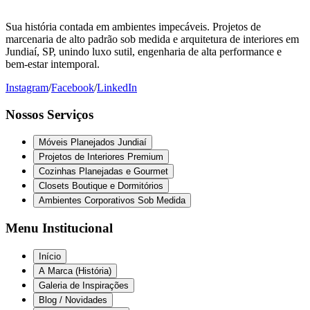
Sua história contada em ambientes impecáveis. Projetos de
marcenaria de alto padrão sob medida e arquitetura de interiores em
Jundiaí, SP, unindo luxo sutil, engenharia de alta performance e
bem-estar intemporal.
Instagram
/
Facebook
/
LinkedIn
Nossos Serviços
Móveis Planejados Jundiaí
Projetos de Interiores Premium
Cozinhas Planejadas e Gourmet
Closets Boutique e Dormitórios
Ambientes Corporativos Sob Medida
Menu Institucional
Início
A Marca (História)
Galeria de Inspirações
Blog / Novidades