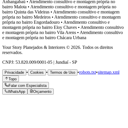
Anhangabaú
•
Atendimento consultivo e montagem própria no
bairro
Malota
•
Atendimento consultivo e montagem própria no
bairro
Quinta das Videiras
•
Atendimento consultivo e montagem
própria no bairro
Medeiros
•
Atendimento consultivo e montagem
própria no bairro
Engordadouro
•
Atendimento consultivo e
montagem própria no bairro
Eloy Chaves
•
Atendimento consultivo
e montagem própria no bairro
Vila Arens
•
Atendimento consultivo
e montagem própria no bairro
Chácara Urbana
Your Story Planejados & Interiores © 2026. Todos os direitos
reservados.
CNPJ: 53.820.009/0001-05 | Jundiaí - SP
•
•
•
robots.txt
•
sitemap.xml
Privacidade
Cookies
Termos de Uso
Topo
Falar com Especialista
WhatsApp
Orçamento