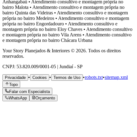
Anhangabaú
•
Atendimento consultivo e montagem própria no
bairro
Malota
•
Atendimento consultivo e montagem própria no
bairro
Quinta das Videiras
•
Atendimento consultivo e montagem
própria no bairro
Medeiros
•
Atendimento consultivo e montagem
própria no bairro
Engordadouro
•
Atendimento consultivo e
montagem própria no bairro
Eloy Chaves
•
Atendimento consultivo
e montagem própria no bairro
Vila Arens
•
Atendimento consultivo
e montagem própria no bairro
Chácara Urbana
Your Story Planejados & Interiores © 2026. Todos os direitos
reservados.
CNPJ: 53.820.009/0001-05 | Jundiaí - SP
•
•
•
robots.txt
•
sitemap.xml
Privacidade
Cookies
Termos de Uso
Topo
Falar com Especialista
WhatsApp
Orçamento