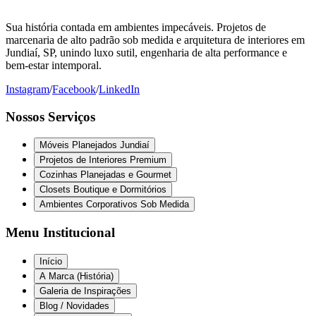
Sua história contada em ambientes impecáveis. Projetos de
marcenaria de alto padrão sob medida e arquitetura de interiores em
Jundiaí, SP, unindo luxo sutil, engenharia de alta performance e
bem-estar intemporal.
Instagram
/
Facebook
/
LinkedIn
Nossos Serviços
Móveis Planejados Jundiaí
Projetos de Interiores Premium
Cozinhas Planejadas e Gourmet
Closets Boutique e Dormitórios
Ambientes Corporativos Sob Medida
Menu Institucional
Início
A Marca (História)
Galeria de Inspirações
Blog / Novidades