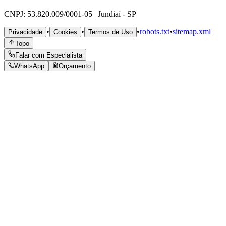
CNPJ: 53.820.009/0001-05 | Jundiaí - SP
•
•
•
robots.txt
•
sitemap.xml
Privacidade
Cookies
Termos de Uso
Topo
Falar com Especialista
WhatsApp
Orçamento