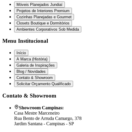
Móveis Planejados Jundiaí
Projetos de Interiores Premium
Cozinhas Planejadas e Gourmet
Closets Boutique e Dormitórios
Ambientes Corporativos Sob Medida
Menu Institucional
Início
A Marca (História)
Galeria de Inspirações
Blog / Novidades
Contato & Showroom
Solicitar Orçamento Qualificado
Contato & Showroom
Showroom Campinas:
Casa Mestre Marceneiro
Rua Bento de Arruda Camargo, 378
Jardim Santana - Campinas - SP