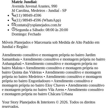
Matriz Jundiaí:
Avenida Juvenal Arantes, 990
Jd Carolina, Medeiros - Jundiaí - SP
(11) 98949-4596
(11) 98949-4596 (WhatsApp)
contato@ysplanejados.com.br
Segunda a Sábado: 08:00 às 20:00
Domingo: Fechado
Móveis Planejados e Marcenaria sob Medida de Alto Padrão em
Jundiaí e Região:
Atendimento consultivo e montagem própria no bairro
Jardim
Samambaia
•
Atendimento consultivo e montagem própria no bairro
Anhangabaú
•
Atendimento consultivo e montagem própria no
bairro
Malota
•
Atendimento consultivo e montagem própria no
bairro
Quinta das Videiras
•
Atendimento consultivo e montagem
própria no bairro
Medeiros
•
Atendimento consultivo e montagem
própria no bairro
Engordadouro
•
Atendimento consultivo e
montagem própria no bairro
Eloy Chaves
•
Atendimento consultivo
e montagem própria no bairro
Vila Arens
•
Atendimento consultivo
e montagem própria no bairro
Chácara Urbana
Your Story Planejados & Interiores © 2026. Todos os direitos
reservados.