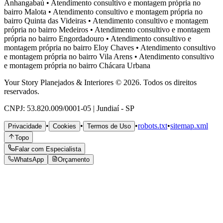
Anhangabaú
•
Atendimento consultivo e montagem própria no
bairro
Malota
•
Atendimento consultivo e montagem própria no
bairro
Quinta das Videiras
•
Atendimento consultivo e montagem
própria no bairro
Medeiros
•
Atendimento consultivo e montagem
própria no bairro
Engordadouro
•
Atendimento consultivo e
montagem própria no bairro
Eloy Chaves
•
Atendimento consultivo
e montagem própria no bairro
Vila Arens
•
Atendimento consultivo
e montagem própria no bairro
Chácara Urbana
Your Story Planejados & Interiores © 2026. Todos os direitos
reservados.
CNPJ: 53.820.009/0001-05 | Jundiaí - SP
•
•
•
robots.txt
•
sitemap.xml
Privacidade
Cookies
Termos de Uso
Topo
Falar com Especialista
WhatsApp
Orçamento