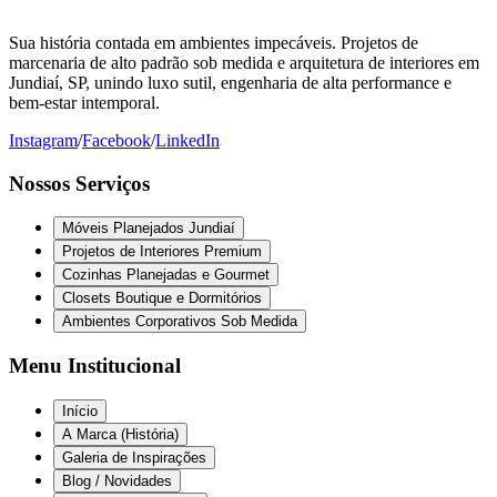
Sua história contada em ambientes impecáveis. Projetos de
marcenaria de alto padrão sob medida e arquitetura de interiores em
Jundiaí, SP, unindo luxo sutil, engenharia de alta performance e
bem-estar intemporal.
Instagram
/
Facebook
/
LinkedIn
Nossos Serviços
Móveis Planejados Jundiaí
Projetos de Interiores Premium
Cozinhas Planejadas e Gourmet
Closets Boutique e Dormitórios
Ambientes Corporativos Sob Medida
Menu Institucional
Início
A Marca (História)
Galeria de Inspirações
Blog / Novidades