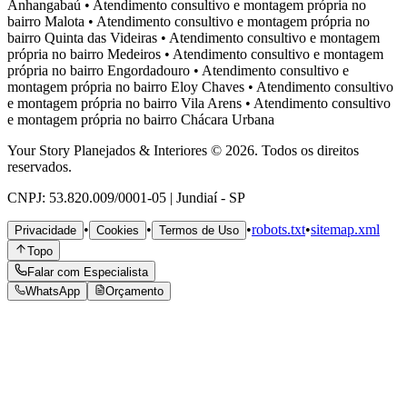
Anhangabaú
•
Atendimento consultivo e montagem própria no
bairro
Malota
•
Atendimento consultivo e montagem própria no
bairro
Quinta das Videiras
•
Atendimento consultivo e montagem
própria no bairro
Medeiros
•
Atendimento consultivo e montagem
própria no bairro
Engordadouro
•
Atendimento consultivo e
montagem própria no bairro
Eloy Chaves
•
Atendimento consultivo
e montagem própria no bairro
Vila Arens
•
Atendimento consultivo
e montagem própria no bairro
Chácara Urbana
Your Story Planejados & Interiores © 2026. Todos os direitos
reservados.
CNPJ: 53.820.009/0001-05 | Jundiaí - SP
•
•
•
robots.txt
•
sitemap.xml
Privacidade
Cookies
Termos de Uso
Topo
Falar com Especialista
WhatsApp
Orçamento