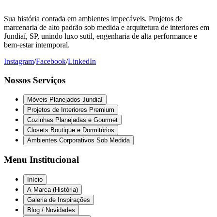
Sua história contada em ambientes impecáveis. Projetos de
marcenaria de alto padrão sob medida e arquitetura de interiores em
Jundiaí, SP, unindo luxo sutil, engenharia de alta performance e
bem-estar intemporal.
Instagram
/
Facebook
/
LinkedIn
Nossos Serviços
Móveis Planejados Jundiaí
Projetos de Interiores Premium
Cozinhas Planejadas e Gourmet
Closets Boutique e Dormitórios
Ambientes Corporativos Sob Medida
Menu Institucional
Início
A Marca (História)
Galeria de Inspirações
Blog / Novidades