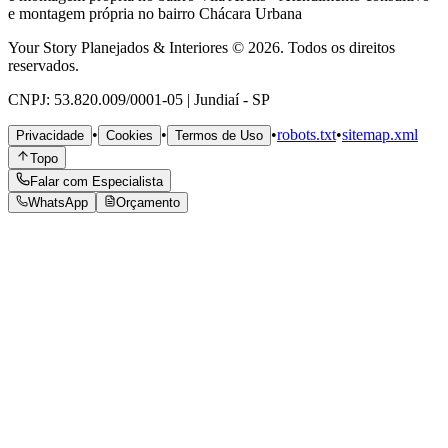
e montagem própria no bairro
Chácara Urbana
Your Story Planejados & Interiores © 2026. Todos os direitos
reservados.
CNPJ: 53.820.009/0001-05 | Jundiaí - SP
•
•
•
robots.txt
•
sitemap.xml
Privacidade
Cookies
Termos de Uso
Topo
Falar com Especialista
WhatsApp
Orçamento