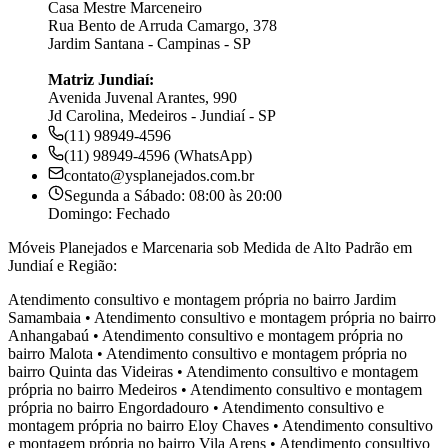
Casa Mestre Marceneiro
Rua Bento de Arruda Camargo, 378
Jardim Santana - Campinas - SP
Matriz Jundiaí:
Avenida Juvenal Arantes, 990
Jd Carolina, Medeiros - Jundiaí - SP
(11) 98949-4596
(11) 98949-4596 (WhatsApp)
contato@ysplanejados.com.br
Segunda a Sábado: 08:00 às 20:00
Domingo: Fechado
Móveis Planejados e Marcenaria sob Medida de Alto Padrão em
Jundiaí e Região:
Atendimento consultivo e montagem própria no bairro
Jardim
Samambaia
•
Atendimento consultivo e montagem própria no bairro
Anhangabaú
•
Atendimento consultivo e montagem própria no
bairro
Malota
•
Atendimento consultivo e montagem própria no
bairro
Quinta das Videiras
•
Atendimento consultivo e montagem
própria no bairro
Medeiros
•
Atendimento consultivo e montagem
própria no bairro
Engordadouro
•
Atendimento consultivo e
montagem própria no bairro
Eloy Chaves
•
Atendimento consultivo
e montagem própria no bairro
Vila Arens
•
Atendimento consultivo