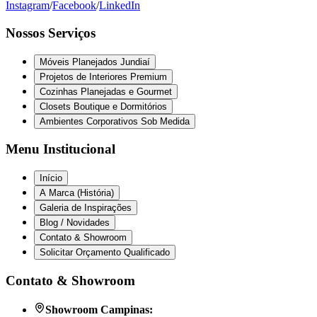
Instagram
/
Facebook
/
LinkedIn
Nossos Serviços
Móveis Planejados Jundiaí
Projetos de Interiores Premium
Cozinhas Planejadas e Gourmet
Closets Boutique e Dormitórios
Ambientes Corporativos Sob Medida
Menu Institucional
Início
A Marca (História)
Galeria de Inspirações
Blog / Novidades
Contato & Showroom
Solicitar Orçamento Qualificado
Contato & Showroom
Showroom Campinas: