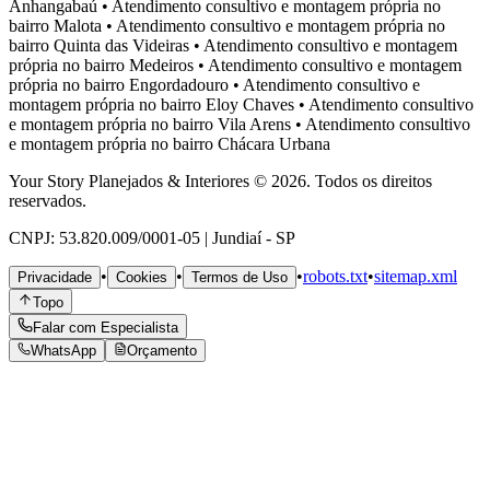
Anhangabaú
•
Atendimento consultivo e montagem própria no
bairro
Malota
•
Atendimento consultivo e montagem própria no
bairro
Quinta das Videiras
•
Atendimento consultivo e montagem
própria no bairro
Medeiros
•
Atendimento consultivo e montagem
própria no bairro
Engordadouro
•
Atendimento consultivo e
montagem própria no bairro
Eloy Chaves
•
Atendimento consultivo
e montagem própria no bairro
Vila Arens
•
Atendimento consultivo
e montagem própria no bairro
Chácara Urbana
Your Story Planejados & Interiores © 2026. Todos os direitos
reservados.
CNPJ: 53.820.009/0001-05 | Jundiaí - SP
•
•
•
robots.txt
•
sitemap.xml
Privacidade
Cookies
Termos de Uso
Topo
Falar com Especialista
WhatsApp
Orçamento