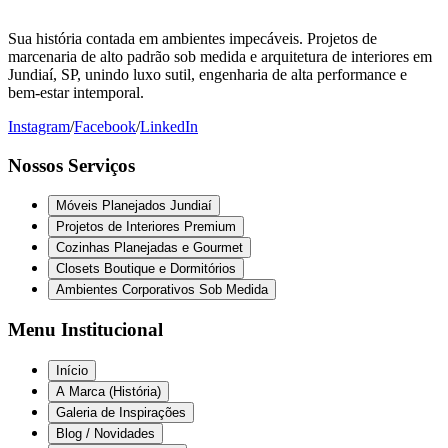
Sua história contada em ambientes impecáveis. Projetos de
marcenaria de alto padrão sob medida e arquitetura de interiores em
Jundiaí, SP, unindo luxo sutil, engenharia de alta performance e
bem-estar intemporal.
Instagram
/
Facebook
/
LinkedIn
Nossos Serviços
Móveis Planejados Jundiaí
Projetos de Interiores Premium
Cozinhas Planejadas e Gourmet
Closets Boutique e Dormitórios
Ambientes Corporativos Sob Medida
Menu Institucional
Início
A Marca (História)
Galeria de Inspirações
Blog / Novidades