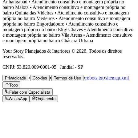
Anhangabaú
•
Atendimento consultivo e montagem própria no
bairro
Malota
•
Atendimento consultivo e montagem própria no
bairro
Quinta das Videiras
•
Atendimento consultivo e montagem
própria no bairro
Medeiros
•
Atendimento consultivo e montagem
própria no bairro
Engordadouro
•
Atendimento consultivo e
montagem própria no bairro
Eloy Chaves
•
Atendimento consultivo
e montagem própria no bairro
Vila Arens
•
Atendimento consultivo
e montagem própria no bairro
Chácara Urbana
Your Story Planejados & Interiores © 2026. Todos os direitos
reservados.
CNPJ: 53.820.009/0001-05 | Jundiaí - SP
•
•
•
robots.txt
•
sitemap.xml
Privacidade
Cookies
Termos de Uso
Topo
Falar com Especialista
WhatsApp
Orçamento