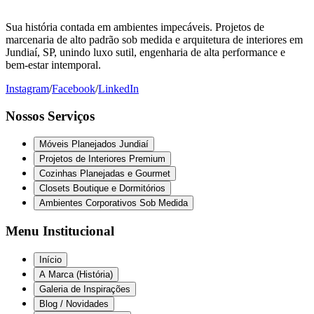
Sua história contada em ambientes impecáveis. Projetos de
marcenaria de alto padrão sob medida e arquitetura de interiores em
Jundiaí, SP, unindo luxo sutil, engenharia de alta performance e
bem-estar intemporal.
Instagram
/
Facebook
/
LinkedIn
Nossos Serviços
Móveis Planejados Jundiaí
Projetos de Interiores Premium
Cozinhas Planejadas e Gourmet
Closets Boutique e Dormitórios
Ambientes Corporativos Sob Medida
Menu Institucional
Início
A Marca (História)
Galeria de Inspirações
Blog / Novidades