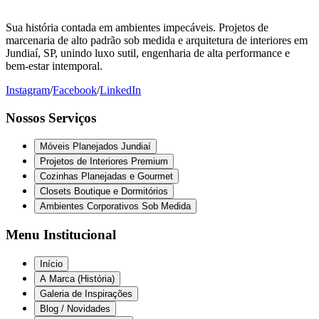
Sua história contada em ambientes impecáveis. Projetos de
marcenaria de alto padrão sob medida e arquitetura de interiores em
Jundiaí, SP, unindo luxo sutil, engenharia de alta performance e
bem-estar intemporal.
Instagram
/
Facebook
/
LinkedIn
Nossos Serviços
Móveis Planejados Jundiaí
Projetos de Interiores Premium
Cozinhas Planejadas e Gourmet
Closets Boutique e Dormitórios
Ambientes Corporativos Sob Medida
Menu Institucional
Início
A Marca (História)
Galeria de Inspirações
Blog / Novidades