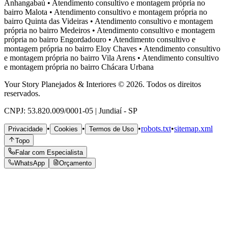
Anhangabaú
•
Atendimento consultivo e montagem própria no
bairro
Malota
•
Atendimento consultivo e montagem própria no
bairro
Quinta das Videiras
•
Atendimento consultivo e montagem
própria no bairro
Medeiros
•
Atendimento consultivo e montagem
própria no bairro
Engordadouro
•
Atendimento consultivo e
montagem própria no bairro
Eloy Chaves
•
Atendimento consultivo
e montagem própria no bairro
Vila Arens
•
Atendimento consultivo
e montagem própria no bairro
Chácara Urbana
Your Story Planejados & Interiores © 2026. Todos os direitos
reservados.
CNPJ: 53.820.009/0001-05 | Jundiaí - SP
•
•
•
robots.txt
•
sitemap.xml
Privacidade
Cookies
Termos de Uso
Topo
Falar com Especialista
WhatsApp
Orçamento