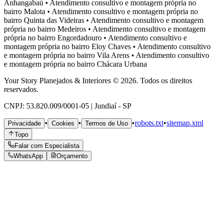
Anhangabaú
•
Atendimento consultivo e montagem própria no
bairro
Malota
•
Atendimento consultivo e montagem própria no
bairro
Quinta das Videiras
•
Atendimento consultivo e montagem
própria no bairro
Medeiros
•
Atendimento consultivo e montagem
própria no bairro
Engordadouro
•
Atendimento consultivo e
montagem própria no bairro
Eloy Chaves
•
Atendimento consultivo
e montagem própria no bairro
Vila Arens
•
Atendimento consultivo
e montagem própria no bairro
Chácara Urbana
Your Story Planejados & Interiores © 2026. Todos os direitos
reservados.
CNPJ: 53.820.009/0001-05 | Jundiaí - SP
•
•
•
robots.txt
•
sitemap.xml
Privacidade
Cookies
Termos de Uso
Topo
Falar com Especialista
WhatsApp
Orçamento