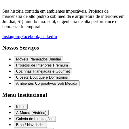
Sua história contada em ambientes impecáveis. Projetos de
marcenaria de alto padrão sob medida e arquitetura de interiores em
Jundiaí, SP, unindo luxo sutil, engenharia de alta performance e
bem-estar intemporal.
Instagram
/
Facebook
/
LinkedIn
Nossos Serviços
Móveis Planejados Jundiaí
Projetos de Interiores Premium
Cozinhas Planejadas e Gourmet
Closets Boutique e Dormitórios
Ambientes Corporativos Sob Medida
Menu Institucional
Início
A Marca (História)
Galeria de Inspirações
Blog / Novidades