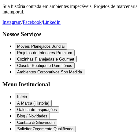
Sua história contada em ambientes impecáveis. Projetos de marcenaria 
intemporal.
Instagram
/
Facebook
/
LinkedIn
Nossos Serviços
Móveis Planejados Jundiaí
Projetos de Interiores Premium
Cozinhas Planejadas e Gourmet
Closets Boutique e Dormitórios
Ambientes Corporativos Sob Medida
Menu Institucional
Início
A Marca (História)
Galeria de Inspirações
Blog / Novidades
Contato & Showroom
Solicitar Orçamento Qualificado