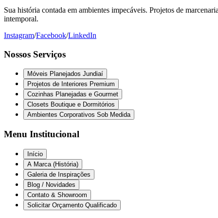
Sua história contada em ambientes impecáveis. Projetos de marcenaria 
intemporal.
Instagram
/
Facebook
/
LinkedIn
Nossos Serviços
Móveis Planejados Jundiaí
Projetos de Interiores Premium
Cozinhas Planejadas e Gourmet
Closets Boutique e Dormitórios
Ambientes Corporativos Sob Medida
Menu Institucional
Início
A Marca (História)
Galeria de Inspirações
Blog / Novidades
Contato & Showroom
Solicitar Orçamento Qualificado