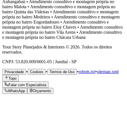
Anhangabaú
•
Atendimento consultivo e montagem própria no
bairro
Malota
•
Atendimento consultivo e montagem própria no
bairro
Quinta das Videiras
•
Atendimento consultivo e montagem
própria no bairro
Medeiros
•
Atendimento consultivo e montagem
própria no bairro
Engordadouro
•
Atendimento consultivo e
montagem própria no bairro
Eloy Chaves
•
Atendimento consultivo
e montagem própria no bairro
Vila Arens
•
Atendimento consultivo
e montagem própria no bairro
Chácara Urbana
Your Story Planejados & Interiores © 2026. Todos os direitos
reservados.
CNPJ: 53.820.009/0001-05 | Jundiaí - SP
•
•
•
robots.txt
•
sitemap.xml
Privacidade
Cookies
Termos de Uso
Topo
Falar com Especialista
WhatsApp
Orçamento