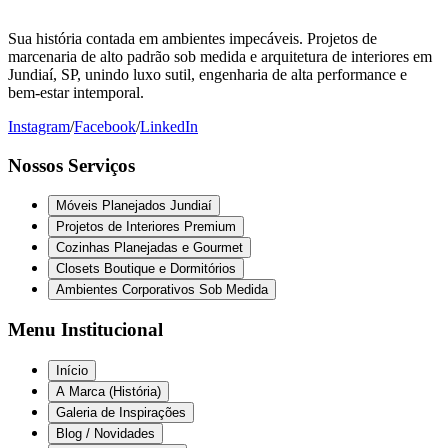
Sua história contada em ambientes impecáveis. Projetos de
marcenaria de alto padrão sob medida e arquitetura de interiores em
Jundiaí, SP, unindo luxo sutil, engenharia de alta performance e
bem-estar intemporal.
Instagram
/
Facebook
/
LinkedIn
Nossos Serviços
Móveis Planejados Jundiaí
Projetos de Interiores Premium
Cozinhas Planejadas e Gourmet
Closets Boutique e Dormitórios
Ambientes Corporativos Sob Medida
Menu Institucional
Início
A Marca (História)
Galeria de Inspirações
Blog / Novidades