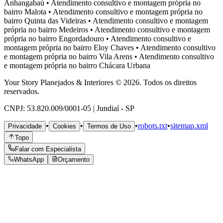
Anhangabaú
•
Atendimento consultivo e montagem própria no
bairro
Malota
•
Atendimento consultivo e montagem própria no
bairro
Quinta das Videiras
•
Atendimento consultivo e montagem
própria no bairro
Medeiros
•
Atendimento consultivo e montagem
própria no bairro
Engordadouro
•
Atendimento consultivo e
montagem própria no bairro
Eloy Chaves
•
Atendimento consultivo
e montagem própria no bairro
Vila Arens
•
Atendimento consultivo
e montagem própria no bairro
Chácara Urbana
Your Story Planejados & Interiores © 2026. Todos os direitos
reservados.
CNPJ: 53.820.009/0001-05 | Jundiaí - SP
•
•
•
robots.txt
•
sitemap.xml
Privacidade
Cookies
Termos de Uso
Topo
Falar com Especialista
WhatsApp
Orçamento