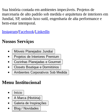
Sua história contada em ambientes impecáveis. Projetos de
marcenaria de alto padrão sob medida e arquitetura de interiores em
Jundiaí, SP, unindo luxo sutil, engenharia de alta performance e
bem-estar intemporal.
Instagram
/
Facebook
/
LinkedIn
Nossos Serviços
Móveis Planejados Jundiaí
Projetos de Interiores Premium
Cozinhas Planejadas e Gourmet
Closets Boutique e Dormitórios
Ambientes Corporativos Sob Medida
Menu Institucional
Início
A Marca (História)
Galeria de Inspirações
Blog / Novidades