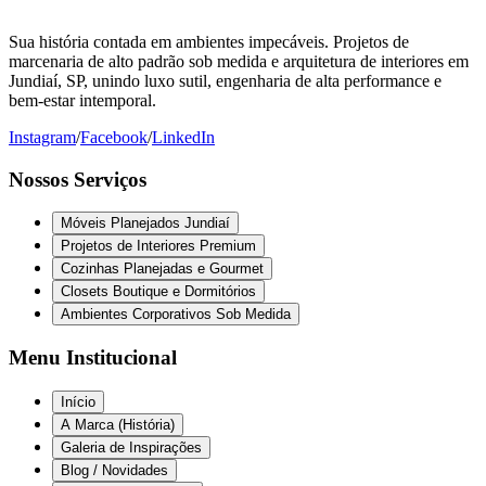
Sua história contada em ambientes impecáveis. Projetos de
marcenaria de alto padrão sob medida e arquitetura de interiores em
Jundiaí, SP, unindo luxo sutil, engenharia de alta performance e
bem-estar intemporal.
Instagram
/
Facebook
/
LinkedIn
Nossos Serviços
Móveis Planejados Jundiaí
Projetos de Interiores Premium
Cozinhas Planejadas e Gourmet
Closets Boutique e Dormitórios
Ambientes Corporativos Sob Medida
Menu Institucional
Início
A Marca (História)
Galeria de Inspirações
Blog / Novidades