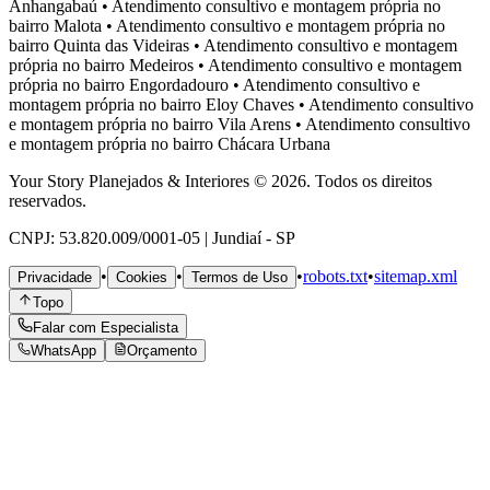
Anhangabaú
•
Atendimento consultivo e montagem própria no
bairro
Malota
•
Atendimento consultivo e montagem própria no
bairro
Quinta das Videiras
•
Atendimento consultivo e montagem
própria no bairro
Medeiros
•
Atendimento consultivo e montagem
própria no bairro
Engordadouro
•
Atendimento consultivo e
montagem própria no bairro
Eloy Chaves
•
Atendimento consultivo
e montagem própria no bairro
Vila Arens
•
Atendimento consultivo
e montagem própria no bairro
Chácara Urbana
Your Story Planejados & Interiores © 2026. Todos os direitos
reservados.
CNPJ: 53.820.009/0001-05 | Jundiaí - SP
•
•
•
robots.txt
•
sitemap.xml
Privacidade
Cookies
Termos de Uso
Topo
Falar com Especialista
WhatsApp
Orçamento