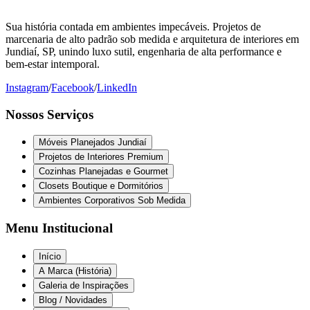
Sua história contada em ambientes impecáveis. Projetos de
marcenaria de alto padrão sob medida e arquitetura de interiores em
Jundiaí, SP, unindo luxo sutil, engenharia de alta performance e
bem-estar intemporal.
Instagram
/
Facebook
/
LinkedIn
Nossos Serviços
Móveis Planejados Jundiaí
Projetos de Interiores Premium
Cozinhas Planejadas e Gourmet
Closets Boutique e Dormitórios
Ambientes Corporativos Sob Medida
Menu Institucional
Início
A Marca (História)
Galeria de Inspirações
Blog / Novidades