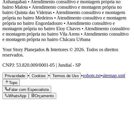
Anhangabaú
•
Atendimento consultivo e montagem própria no
bairro
Malota
•
Atendimento consultivo e montagem própria no
bairro
Quinta das Videiras
•
Atendimento consultivo e montagem
própria no bairro
Medeiros
•
Atendimento consultivo e montagem
própria no bairro
Engordadouro
•
Atendimento consultivo e
montagem própria no bairro
Eloy Chaves
•
Atendimento consultivo
e montagem própria no bairro
Vila Arens
•
Atendimento consultivo
e montagem própria no bairro
Chácara Urbana
Your Story Planejados & Interiores © 2026. Todos os direitos
reservados.
CNPJ: 53.820.009/0001-05 | Jundiaí - SP
•
•
•
robots.txt
•
sitemap.xml
Privacidade
Cookies
Termos de Uso
Topo
Falar com Especialista
WhatsApp
Orçamento