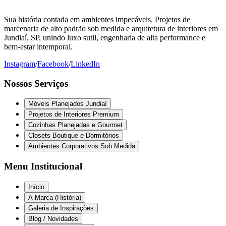
Sua história contada em ambientes impecáveis. Projetos de
marcenaria de alto padrão sob medida e arquitetura de interiores em
Jundiaí, SP, unindo luxo sutil, engenharia de alta performance e
bem-estar intemporal.
Instagram
/
Facebook
/
LinkedIn
Nossos Serviços
Móveis Planejados Jundiaí
Projetos de Interiores Premium
Cozinhas Planejadas e Gourmet
Closets Boutique e Dormitórios
Ambientes Corporativos Sob Medida
Menu Institucional
Início
A Marca (História)
Galeria de Inspirações
Blog / Novidades