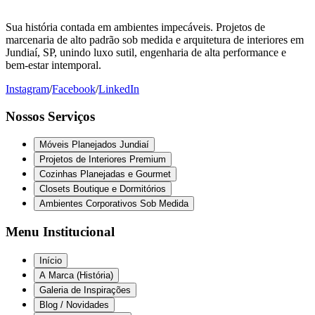
Sua história contada em ambientes impecáveis. Projetos de
marcenaria de alto padrão sob medida e arquitetura de interiores em
Jundiaí, SP, unindo luxo sutil, engenharia de alta performance e
bem-estar intemporal.
Instagram
/
Facebook
/
LinkedIn
Nossos Serviços
Móveis Planejados Jundiaí
Projetos de Interiores Premium
Cozinhas Planejadas e Gourmet
Closets Boutique e Dormitórios
Ambientes Corporativos Sob Medida
Menu Institucional
Início
A Marca (História)
Galeria de Inspirações
Blog / Novidades