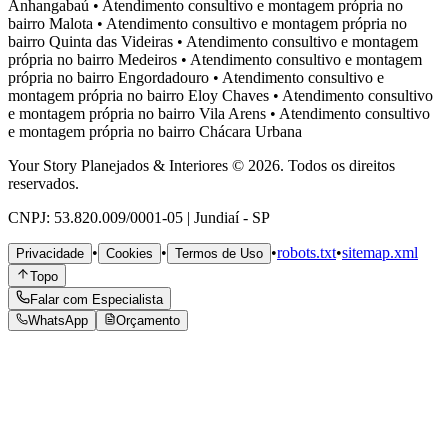
Anhangabaú
•
Atendimento consultivo e montagem própria no
bairro
Malota
•
Atendimento consultivo e montagem própria no
bairro
Quinta das Videiras
•
Atendimento consultivo e montagem
própria no bairro
Medeiros
•
Atendimento consultivo e montagem
própria no bairro
Engordadouro
•
Atendimento consultivo e
montagem própria no bairro
Eloy Chaves
•
Atendimento consultivo
e montagem própria no bairro
Vila Arens
•
Atendimento consultivo
e montagem própria no bairro
Chácara Urbana
Your Story Planejados & Interiores © 2026. Todos os direitos
reservados.
CNPJ: 53.820.009/0001-05 | Jundiaí - SP
•
•
•
robots.txt
•
sitemap.xml
Privacidade
Cookies
Termos de Uso
Topo
Falar com Especialista
WhatsApp
Orçamento