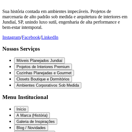
Sua história contada em ambientes impecáveis. Projetos de
marcenaria de alto padrão sob medida e arquitetura de interiores em
Jundiaí, SP, unindo luxo sutil, engenharia de alta performance e
bem-estar intemporal.
Instagram
/
Facebook
/
LinkedIn
Nossos Serviços
Móveis Planejados Jundiaí
Projetos de Interiores Premium
Cozinhas Planejadas e Gourmet
Closets Boutique e Dormitórios
Ambientes Corporativos Sob Medida
Menu Institucional
Início
A Marca (História)
Galeria de Inspirações
Blog / Novidades