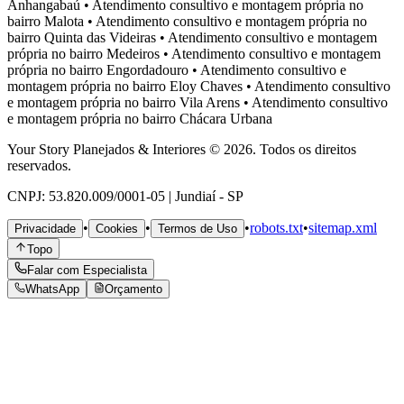
Anhangabaú
•
Atendimento consultivo e montagem própria no
bairro
Malota
•
Atendimento consultivo e montagem própria no
bairro
Quinta das Videiras
•
Atendimento consultivo e montagem
própria no bairro
Medeiros
•
Atendimento consultivo e montagem
própria no bairro
Engordadouro
•
Atendimento consultivo e
montagem própria no bairro
Eloy Chaves
•
Atendimento consultivo
e montagem própria no bairro
Vila Arens
•
Atendimento consultivo
e montagem própria no bairro
Chácara Urbana
Your Story Planejados & Interiores © 2026. Todos os direitos
reservados.
CNPJ: 53.820.009/0001-05 | Jundiaí - SP
•
•
•
robots.txt
•
sitemap.xml
Privacidade
Cookies
Termos de Uso
Topo
Falar com Especialista
WhatsApp
Orçamento