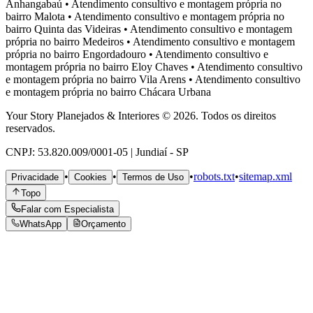
Anhangabaú
•
Atendimento consultivo e montagem própria no
bairro
Malota
•
Atendimento consultivo e montagem própria no
bairro
Quinta das Videiras
•
Atendimento consultivo e montagem
própria no bairro
Medeiros
•
Atendimento consultivo e montagem
própria no bairro
Engordadouro
•
Atendimento consultivo e
montagem própria no bairro
Eloy Chaves
•
Atendimento consultivo
e montagem própria no bairro
Vila Arens
•
Atendimento consultivo
e montagem própria no bairro
Chácara Urbana
Your Story Planejados & Interiores © 2026. Todos os direitos
reservados.
CNPJ: 53.820.009/0001-05 | Jundiaí - SP
•
•
•
robots.txt
•
sitemap.xml
Privacidade
Cookies
Termos de Uso
Topo
Falar com Especialista
WhatsApp
Orçamento