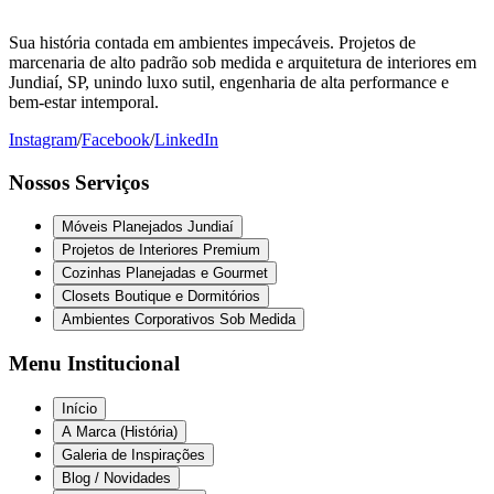
Sua história contada em ambientes impecáveis. Projetos de
marcenaria de alto padrão sob medida e arquitetura de interiores em
Jundiaí, SP, unindo luxo sutil, engenharia de alta performance e
bem-estar intemporal.
Instagram
/
Facebook
/
LinkedIn
Nossos Serviços
Móveis Planejados Jundiaí
Projetos de Interiores Premium
Cozinhas Planejadas e Gourmet
Closets Boutique e Dormitórios
Ambientes Corporativos Sob Medida
Menu Institucional
Início
A Marca (História)
Galeria de Inspirações
Blog / Novidades