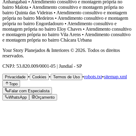
Anhangabaú
•
Atendimento consultivo e montagem própria no
bairro
Malota
•
Atendimento consultivo e montagem própria no
bairro
Quinta das Videiras
•
Atendimento consultivo e montagem
própria no bairro
Medeiros
•
Atendimento consultivo e montagem
própria no bairro
Engordadouro
•
Atendimento consultivo e
montagem própria no bairro
Eloy Chaves
•
Atendimento consultivo
e montagem própria no bairro
Vila Arens
•
Atendimento consultivo
e montagem própria no bairro
Chácara Urbana
Your Story Planejados & Interiores © 2026. Todos os direitos
reservados.
CNPJ: 53.820.009/0001-05 | Jundiaí - SP
•
•
•
robots.txt
•
sitemap.xml
Privacidade
Cookies
Termos de Uso
Topo
Falar com Especialista
WhatsApp
Orçamento