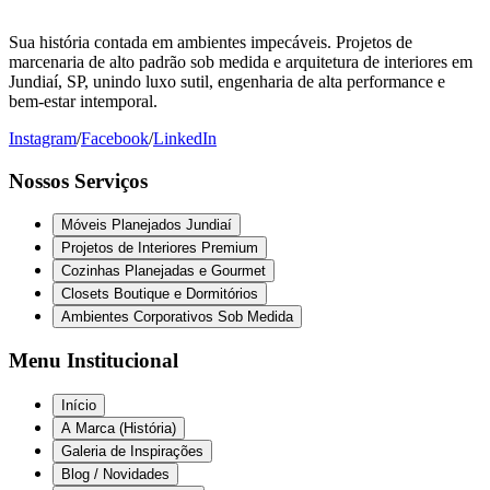
Sua história contada em ambientes impecáveis. Projetos de
marcenaria de alto padrão sob medida e arquitetura de interiores em
Jundiaí, SP, unindo luxo sutil, engenharia de alta performance e
bem-estar intemporal.
Instagram
/
Facebook
/
LinkedIn
Nossos Serviços
Móveis Planejados Jundiaí
Projetos de Interiores Premium
Cozinhas Planejadas e Gourmet
Closets Boutique e Dormitórios
Ambientes Corporativos Sob Medida
Menu Institucional
Início
A Marca (História)
Galeria de Inspirações
Blog / Novidades