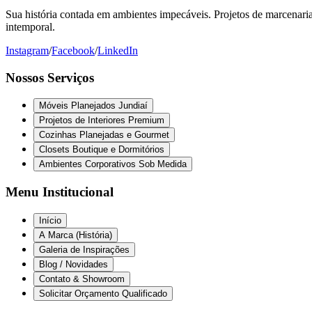
Sua história contada em ambientes impecáveis. Projetos de marcenaria 
intemporal.
Instagram
/
Facebook
/
LinkedIn
Nossos Serviços
Móveis Planejados Jundiaí
Projetos de Interiores Premium
Cozinhas Planejadas e Gourmet
Closets Boutique e Dormitórios
Ambientes Corporativos Sob Medida
Menu Institucional
Início
A Marca (História)
Galeria de Inspirações
Blog / Novidades
Contato & Showroom
Solicitar Orçamento Qualificado