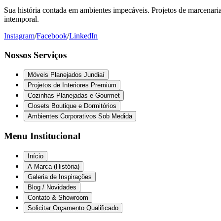
Sua história contada em ambientes impecáveis. Projetos de marcenaria 
intemporal.
Instagram
/
Facebook
/
LinkedIn
Nossos Serviços
Móveis Planejados Jundiaí
Projetos de Interiores Premium
Cozinhas Planejadas e Gourmet
Closets Boutique e Dormitórios
Ambientes Corporativos Sob Medida
Menu Institucional
Início
A Marca (História)
Galeria de Inspirações
Blog / Novidades
Contato & Showroom
Solicitar Orçamento Qualificado