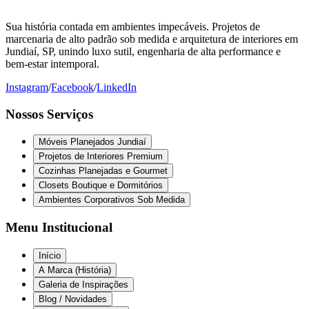
Sua história contada em ambientes impecáveis. Projetos de
marcenaria de alto padrão sob medida e arquitetura de interiores em
Jundiaí, SP, unindo luxo sutil, engenharia de alta performance e
bem-estar intemporal.
Instagram
/
Facebook
/
LinkedIn
Nossos Serviços
Móveis Planejados Jundiaí
Projetos de Interiores Premium
Cozinhas Planejadas e Gourmet
Closets Boutique e Dormitórios
Ambientes Corporativos Sob Medida
Menu Institucional
Início
A Marca (História)
Galeria de Inspirações
Blog / Novidades