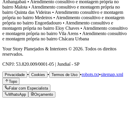
Anhangabaú
•
Atendimento consultivo e montagem própria no
bairro
Malota
•
Atendimento consultivo e montagem própria no
bairro
Quinta das Videiras
•
Atendimento consultivo e montagem
própria no bairro
Medeiros
•
Atendimento consultivo e montagem
própria no bairro
Engordadouro
•
Atendimento consultivo e
montagem própria no bairro
Eloy Chaves
•
Atendimento consultivo
e montagem própria no bairro
Vila Arens
•
Atendimento consultivo
e montagem própria no bairro
Chácara Urbana
Your Story Planejados & Interiores © 2026. Todos os direitos
reservados.
CNPJ: 53.820.009/0001-05 | Jundiaí - SP
•
•
•
robots.txt
•
sitemap.xml
Privacidade
Cookies
Termos de Uso
Topo
Falar com Especialista
WhatsApp
Orçamento