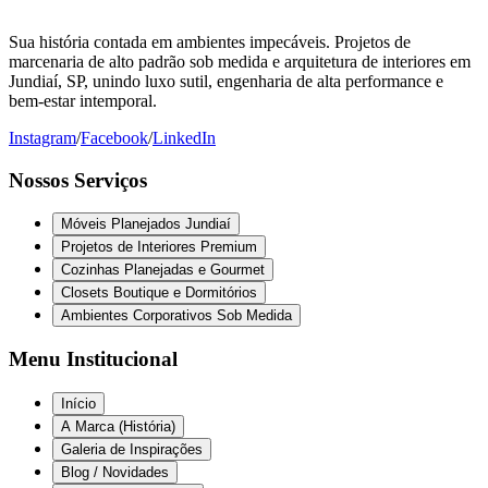
Sua história contada em ambientes impecáveis. Projetos de
marcenaria de alto padrão sob medida e arquitetura de interiores em
Jundiaí, SP, unindo luxo sutil, engenharia de alta performance e
bem-estar intemporal.
Instagram
/
Facebook
/
LinkedIn
Nossos Serviços
Móveis Planejados Jundiaí
Projetos de Interiores Premium
Cozinhas Planejadas e Gourmet
Closets Boutique e Dormitórios
Ambientes Corporativos Sob Medida
Menu Institucional
Início
A Marca (História)
Galeria de Inspirações
Blog / Novidades