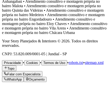
Anhangabaú
•
Atendimento consultivo e montagem própria no
bairro
Malota
•
Atendimento consultivo e montagem própria no
bairro
Quinta das Videiras
•
Atendimento consultivo e montagem
própria no bairro
Medeiros
•
Atendimento consultivo e montagem
própria no bairro
Engordadouro
•
Atendimento consultivo e
montagem própria no bairro
Eloy Chaves
•
Atendimento consultivo
e montagem própria no bairro
Vila Arens
•
Atendimento consultivo
e montagem própria no bairro
Chácara Urbana
Your Story Planejados & Interiores © 2026. Todos os direitos
reservados.
CNPJ: 53.820.009/0001-05 | Jundiaí - SP
•
•
•
robots.txt
•
sitemap.xml
Privacidade
Cookies
Termos de Uso
Topo
Falar com Especialista
WhatsApp
Orçamento