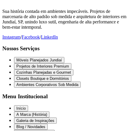
Sua história contada em ambientes impecáveis. Projetos de
marcenaria de alto padrão sob medida e arquitetura de interiores em
Jundiaí, SP, unindo luxo sutil, engenharia de alta performance e
bem-estar intemporal.
Instagram
/
Facebook
/
LinkedIn
Nossos Serviços
Móveis Planejados Jundiaí
Projetos de Interiores Premium
Cozinhas Planejadas e Gourmet
Closets Boutique e Dormitórios
Ambientes Corporativos Sob Medida
Menu Institucional
Início
A Marca (História)
Galeria de Inspirações
Blog / Novidades