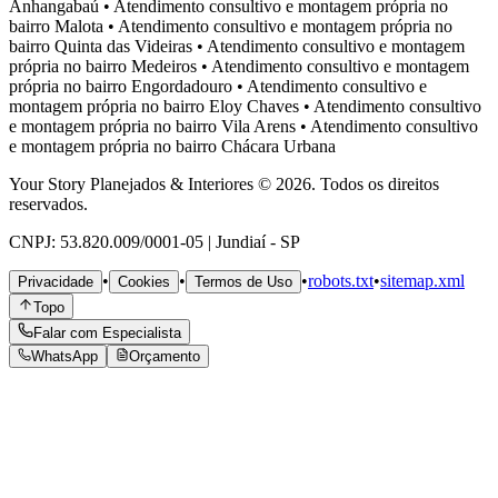
Anhangabaú
•
Atendimento consultivo e montagem própria no
bairro
Malota
•
Atendimento consultivo e montagem própria no
bairro
Quinta das Videiras
•
Atendimento consultivo e montagem
própria no bairro
Medeiros
•
Atendimento consultivo e montagem
própria no bairro
Engordadouro
•
Atendimento consultivo e
montagem própria no bairro
Eloy Chaves
•
Atendimento consultivo
e montagem própria no bairro
Vila Arens
•
Atendimento consultivo
e montagem própria no bairro
Chácara Urbana
Your Story Planejados & Interiores © 2026. Todos os direitos
reservados.
CNPJ: 53.820.009/0001-05 | Jundiaí - SP
•
•
•
robots.txt
•
sitemap.xml
Privacidade
Cookies
Termos de Uso
Topo
Falar com Especialista
WhatsApp
Orçamento