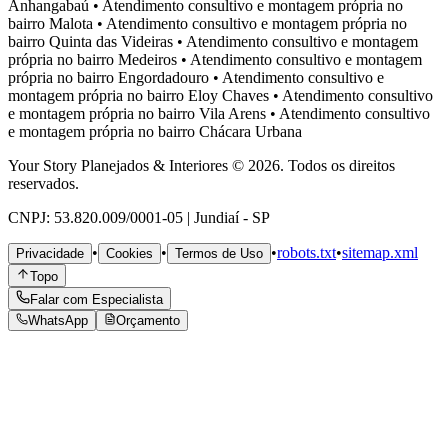
Anhangabaú
•
Atendimento consultivo e montagem própria no
bairro
Malota
•
Atendimento consultivo e montagem própria no
bairro
Quinta das Videiras
•
Atendimento consultivo e montagem
própria no bairro
Medeiros
•
Atendimento consultivo e montagem
própria no bairro
Engordadouro
•
Atendimento consultivo e
montagem própria no bairro
Eloy Chaves
•
Atendimento consultivo
e montagem própria no bairro
Vila Arens
•
Atendimento consultivo
e montagem própria no bairro
Chácara Urbana
Your Story Planejados & Interiores © 2026. Todos os direitos
reservados.
CNPJ: 53.820.009/0001-05 | Jundiaí - SP
•
•
•
robots.txt
•
sitemap.xml
Privacidade
Cookies
Termos de Uso
Topo
Falar com Especialista
WhatsApp
Orçamento