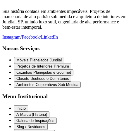
Sua história contada em ambientes impecáveis. Projetos de
marcenaria de alto padrão sob medida e arquitetura de interiores em
Jundiaí, SP, unindo luxo sutil, engenharia de alta performance e
bem-estar intemporal.
Instagram
/
Facebook
/
LinkedIn
Nossos Serviços
Móveis Planejados Jundiaí
Projetos de Interiores Premium
Cozinhas Planejadas e Gourmet
Closets Boutique e Dormitórios
Ambientes Corporativos Sob Medida
Menu Institucional
Início
A Marca (História)
Galeria de Inspirações
Blog / Novidades