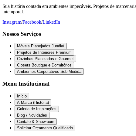
Sua história contada em ambientes impecáveis. Projetos de marcenaria 
intemporal.
Instagram
/
Facebook
/
LinkedIn
Nossos Serviços
Móveis Planejados Jundiaí
Projetos de Interiores Premium
Cozinhas Planejadas e Gourmet
Closets Boutique e Dormitórios
Ambientes Corporativos Sob Medida
Menu Institucional
Início
A Marca (História)
Galeria de Inspirações
Blog / Novidades
Contato & Showroom
Solicitar Orçamento Qualificado