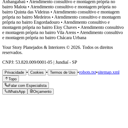
Anhangabaú
•
Atendimento consultivo e montagem própria no
bairro
Malota
•
Atendimento consultivo e montagem própria no
bairro
Quinta das Videiras
•
Atendimento consultivo e montagem
própria no bairro
Medeiros
•
Atendimento consultivo e montagem
própria no bairro
Engordadouro
•
Atendimento consultivo e
montagem própria no bairro
Eloy Chaves
•
Atendimento consultivo
e montagem própria no bairro
Vila Arens
•
Atendimento consultivo
e montagem própria no bairro
Chácara Urbana
Your Story Planejados & Interiores © 2026. Todos os direitos
reservados.
CNPJ: 53.820.009/0001-05 | Jundiaí - SP
•
•
•
robots.txt
•
sitemap.xml
Privacidade
Cookies
Termos de Uso
Topo
Falar com Especialista
WhatsApp
Orçamento