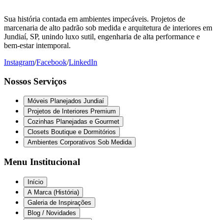
Sua história contada em ambientes impecáveis. Projetos de
marcenaria de alto padrão sob medida e arquitetura de interiores em
Jundiaí, SP, unindo luxo sutil, engenharia de alta performance e
bem-estar intemporal.
Instagram
/
Facebook
/
LinkedIn
Nossos Serviços
Móveis Planejados Jundiaí
Projetos de Interiores Premium
Cozinhas Planejadas e Gourmet
Closets Boutique e Dormitórios
Ambientes Corporativos Sob Medida
Menu Institucional
Início
A Marca (História)
Galeria de Inspirações
Blog / Novidades