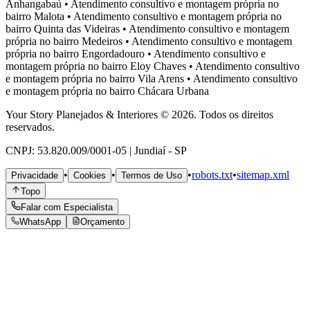
Anhangabaú
•
Atendimento consultivo e montagem própria no
bairro
Malota
•
Atendimento consultivo e montagem própria no
bairro
Quinta das Videiras
•
Atendimento consultivo e montagem
própria no bairro
Medeiros
•
Atendimento consultivo e montagem
própria no bairro
Engordadouro
•
Atendimento consultivo e
montagem própria no bairro
Eloy Chaves
•
Atendimento consultivo
e montagem própria no bairro
Vila Arens
•
Atendimento consultivo
e montagem própria no bairro
Chácara Urbana
Your Story Planejados & Interiores © 2026. Todos os direitos
reservados.
CNPJ: 53.820.009/0001-05 | Jundiaí - SP
•
•
•
robots.txt
•
sitemap.xml
Privacidade
Cookies
Termos de Uso
Topo
Falar com Especialista
WhatsApp
Orçamento