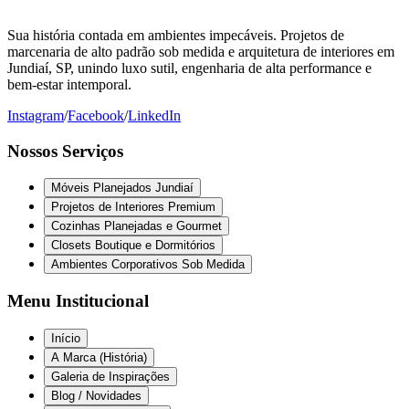
Sua história contada em ambientes impecáveis. Projetos de
marcenaria de alto padrão sob medida e arquitetura de interiores em
Jundiaí, SP, unindo luxo sutil, engenharia de alta performance e
bem-estar intemporal.
Instagram
/
Facebook
/
LinkedIn
Nossos Serviços
Móveis Planejados Jundiaí
Projetos de Interiores Premium
Cozinhas Planejadas e Gourmet
Closets Boutique e Dormitórios
Ambientes Corporativos Sob Medida
Menu Institucional
Início
A Marca (História)
Galeria de Inspirações
Blog / Novidades