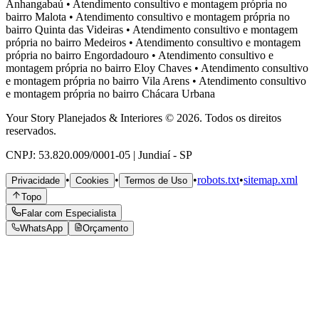
Anhangabaú
•
Atendimento consultivo e montagem própria no
bairro
Malota
•
Atendimento consultivo e montagem própria no
bairro
Quinta das Videiras
•
Atendimento consultivo e montagem
própria no bairro
Medeiros
•
Atendimento consultivo e montagem
própria no bairro
Engordadouro
•
Atendimento consultivo e
montagem própria no bairro
Eloy Chaves
•
Atendimento consultivo
e montagem própria no bairro
Vila Arens
•
Atendimento consultivo
e montagem própria no bairro
Chácara Urbana
Your Story Planejados & Interiores © 2026. Todos os direitos
reservados.
CNPJ: 53.820.009/0001-05 | Jundiaí - SP
•
•
•
robots.txt
•
sitemap.xml
Privacidade
Cookies
Termos de Uso
Topo
Falar com Especialista
WhatsApp
Orçamento