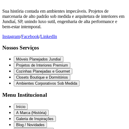
Sua história contada em ambientes impecáveis. Projetos de
marcenaria de alto padrão sob medida e arquitetura de interiores em
Jundiaí, SP, unindo luxo sutil, engenharia de alta performance e
bem-estar intemporal.
Instagram
/
Facebook
/
LinkedIn
Nossos Serviços
Móveis Planejados Jundiaí
Projetos de Interiores Premium
Cozinhas Planejadas e Gourmet
Closets Boutique e Dormitórios
Ambientes Corporativos Sob Medida
Menu Institucional
Início
A Marca (História)
Galeria de Inspirações
Blog / Novidades