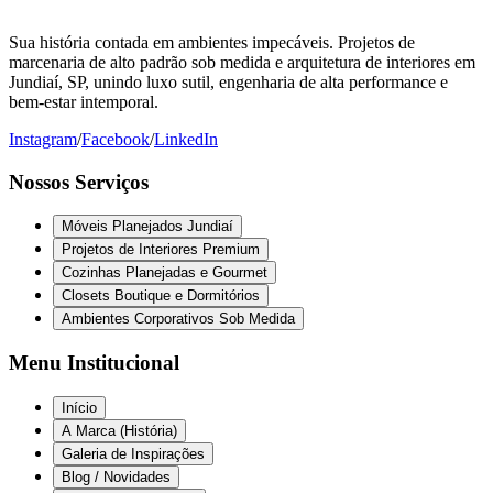
Sua história contada em ambientes impecáveis. Projetos de
marcenaria de alto padrão sob medida e arquitetura de interiores em
Jundiaí, SP, unindo luxo sutil, engenharia de alta performance e
bem-estar intemporal.
Instagram
/
Facebook
/
LinkedIn
Nossos Serviços
Móveis Planejados Jundiaí
Projetos de Interiores Premium
Cozinhas Planejadas e Gourmet
Closets Boutique e Dormitórios
Ambientes Corporativos Sob Medida
Menu Institucional
Início
A Marca (História)
Galeria de Inspirações
Blog / Novidades