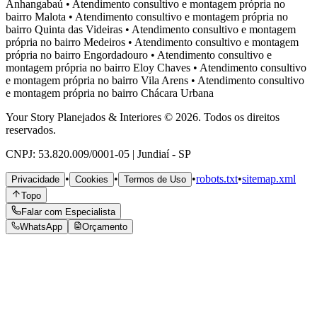
Anhangabaú
•
Atendimento consultivo e montagem própria no
bairro
Malota
•
Atendimento consultivo e montagem própria no
bairro
Quinta das Videiras
•
Atendimento consultivo e montagem
própria no bairro
Medeiros
•
Atendimento consultivo e montagem
própria no bairro
Engordadouro
•
Atendimento consultivo e
montagem própria no bairro
Eloy Chaves
•
Atendimento consultivo
e montagem própria no bairro
Vila Arens
•
Atendimento consultivo
e montagem própria no bairro
Chácara Urbana
Your Story Planejados & Interiores © 2026. Todos os direitos
reservados.
CNPJ: 53.820.009/0001-05 | Jundiaí - SP
•
•
•
robots.txt
•
sitemap.xml
Privacidade
Cookies
Termos de Uso
Topo
Falar com Especialista
WhatsApp
Orçamento