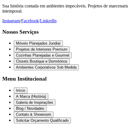
Sua história contada em ambientes impecáveis. Projetos de marcenaria 
intemporal.
Instagram
/
Facebook
/
LinkedIn
Nossos Serviços
Móveis Planejados Jundiaí
Projetos de Interiores Premium
Cozinhas Planejadas e Gourmet
Closets Boutique e Dormitórios
Ambientes Corporativos Sob Medida
Menu Institucional
Início
A Marca (História)
Galeria de Inspirações
Blog / Novidades
Contato & Showroom
Solicitar Orçamento Qualificado