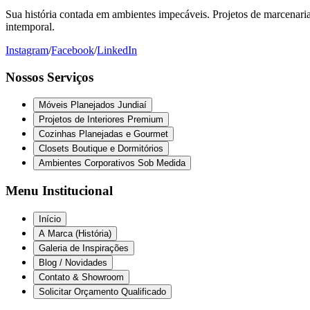
Sua história contada em ambientes impecáveis. Projetos de marcenaria 
intemporal.
Instagram
/
Facebook
/
LinkedIn
Nossos Serviços
Móveis Planejados Jundiaí
Projetos de Interiores Premium
Cozinhas Planejadas e Gourmet
Closets Boutique e Dormitórios
Ambientes Corporativos Sob Medida
Menu Institucional
Início
A Marca (História)
Galeria de Inspirações
Blog / Novidades
Contato & Showroom
Solicitar Orçamento Qualificado