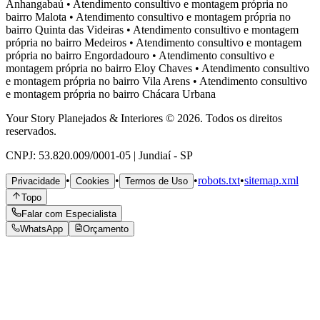
Anhangabaú
•
Atendimento consultivo e montagem própria no
bairro
Malota
•
Atendimento consultivo e montagem própria no
bairro
Quinta das Videiras
•
Atendimento consultivo e montagem
própria no bairro
Medeiros
•
Atendimento consultivo e montagem
própria no bairro
Engordadouro
•
Atendimento consultivo e
montagem própria no bairro
Eloy Chaves
•
Atendimento consultivo
e montagem própria no bairro
Vila Arens
•
Atendimento consultivo
e montagem própria no bairro
Chácara Urbana
Your Story Planejados & Interiores © 2026. Todos os direitos
reservados.
CNPJ: 53.820.009/0001-05 | Jundiaí - SP
•
•
•
robots.txt
•
sitemap.xml
Privacidade
Cookies
Termos de Uso
Topo
Falar com Especialista
WhatsApp
Orçamento