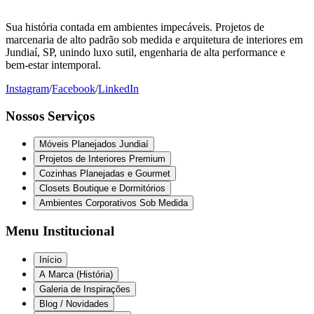
Sua história contada em ambientes impecáveis. Projetos de
marcenaria de alto padrão sob medida e arquitetura de interiores em
Jundiaí, SP, unindo luxo sutil, engenharia de alta performance e
bem-estar intemporal.
Instagram
/
Facebook
/
LinkedIn
Nossos Serviços
Móveis Planejados Jundiaí
Projetos de Interiores Premium
Cozinhas Planejadas e Gourmet
Closets Boutique e Dormitórios
Ambientes Corporativos Sob Medida
Menu Institucional
Início
A Marca (História)
Galeria de Inspirações
Blog / Novidades