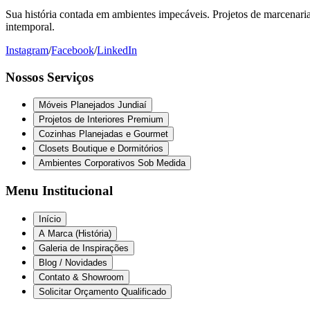
Sua história contada em ambientes impecáveis. Projetos de marcenaria 
intemporal.
Instagram
/
Facebook
/
LinkedIn
Nossos Serviços
Móveis Planejados Jundiaí
Projetos de Interiores Premium
Cozinhas Planejadas e Gourmet
Closets Boutique e Dormitórios
Ambientes Corporativos Sob Medida
Menu Institucional
Início
A Marca (História)
Galeria de Inspirações
Blog / Novidades
Contato & Showroom
Solicitar Orçamento Qualificado