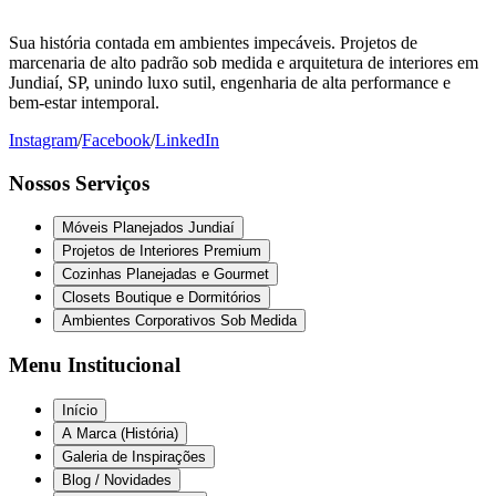
Sua história contada em ambientes impecáveis. Projetos de
marcenaria de alto padrão sob medida e arquitetura de interiores em
Jundiaí, SP, unindo luxo sutil, engenharia de alta performance e
bem-estar intemporal.
Instagram
/
Facebook
/
LinkedIn
Nossos Serviços
Móveis Planejados Jundiaí
Projetos de Interiores Premium
Cozinhas Planejadas e Gourmet
Closets Boutique e Dormitórios
Ambientes Corporativos Sob Medida
Menu Institucional
Início
A Marca (História)
Galeria de Inspirações
Blog / Novidades