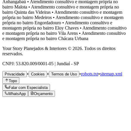
Anhangabaú
•
Atendimento consultivo e montagem própria no
bairro
Malota
•
Atendimento consultivo e montagem própria no
bairro
Quinta das Videiras
•
Atendimento consultivo e montagem
própria no bairro
Medeiros
•
Atendimento consultivo e montagem
própria no bairro
Engordadouro
•
Atendimento consultivo e
montagem própria no bairro
Eloy Chaves
•
Atendimento consultivo
e montagem própria no bairro
Vila Arens
•
Atendimento consultivo
e montagem própria no bairro
Chácara Urbana
Your Story Planejados & Interiores © 2026. Todos os direitos
reservados.
CNPJ: 53.820.009/0001-05 | Jundiaí - SP
•
•
•
robots.txt
•
sitemap.xml
Privacidade
Cookies
Termos de Uso
Topo
Falar com Especialista
WhatsApp
Orçamento