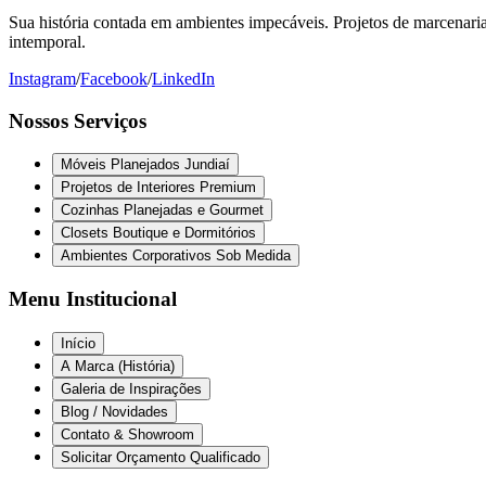
Sua história contada em ambientes impecáveis. Projetos de marcenaria 
intemporal.
Instagram
/
Facebook
/
LinkedIn
Nossos Serviços
Móveis Planejados Jundiaí
Projetos de Interiores Premium
Cozinhas Planejadas e Gourmet
Closets Boutique e Dormitórios
Ambientes Corporativos Sob Medida
Menu Institucional
Início
A Marca (História)
Galeria de Inspirações
Blog / Novidades
Contato & Showroom
Solicitar Orçamento Qualificado