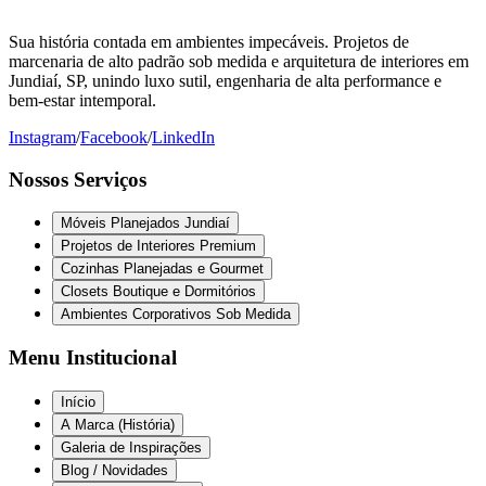
Sua história contada em ambientes impecáveis. Projetos de
marcenaria de alto padrão sob medida e arquitetura de interiores em
Jundiaí, SP, unindo luxo sutil, engenharia de alta performance e
bem-estar intemporal.
Instagram
/
Facebook
/
LinkedIn
Nossos Serviços
Móveis Planejados Jundiaí
Projetos de Interiores Premium
Cozinhas Planejadas e Gourmet
Closets Boutique e Dormitórios
Ambientes Corporativos Sob Medida
Menu Institucional
Início
A Marca (História)
Galeria de Inspirações
Blog / Novidades