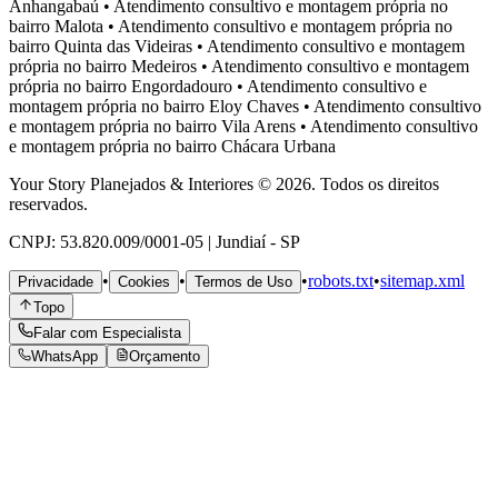
Anhangabaú
•
Atendimento consultivo e montagem própria no
bairro
Malota
•
Atendimento consultivo e montagem própria no
bairro
Quinta das Videiras
•
Atendimento consultivo e montagem
própria no bairro
Medeiros
•
Atendimento consultivo e montagem
própria no bairro
Engordadouro
•
Atendimento consultivo e
montagem própria no bairro
Eloy Chaves
•
Atendimento consultivo
e montagem própria no bairro
Vila Arens
•
Atendimento consultivo
e montagem própria no bairro
Chácara Urbana
Your Story Planejados & Interiores © 2026. Todos os direitos
reservados.
CNPJ: 53.820.009/0001-05 | Jundiaí - SP
•
•
•
robots.txt
•
sitemap.xml
Privacidade
Cookies
Termos de Uso
Topo
Falar com Especialista
WhatsApp
Orçamento