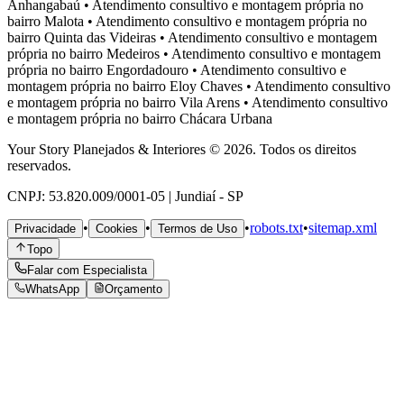
Anhangabaú
•
Atendimento consultivo e montagem própria no
bairro
Malota
•
Atendimento consultivo e montagem própria no
bairro
Quinta das Videiras
•
Atendimento consultivo e montagem
própria no bairro
Medeiros
•
Atendimento consultivo e montagem
própria no bairro
Engordadouro
•
Atendimento consultivo e
montagem própria no bairro
Eloy Chaves
•
Atendimento consultivo
e montagem própria no bairro
Vila Arens
•
Atendimento consultivo
e montagem própria no bairro
Chácara Urbana
Your Story Planejados & Interiores © 2026. Todos os direitos
reservados.
CNPJ: 53.820.009/0001-05 | Jundiaí - SP
•
•
•
robots.txt
•
sitemap.xml
Privacidade
Cookies
Termos de Uso
Topo
Falar com Especialista
WhatsApp
Orçamento