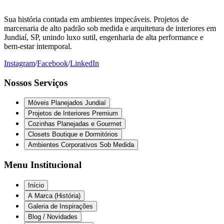
Sua história contada em ambientes impecáveis. Projetos de
marcenaria de alto padrão sob medida e arquitetura de interiores em
Jundiaí, SP, unindo luxo sutil, engenharia de alta performance e
bem-estar intemporal.
Instagram
/
Facebook
/
LinkedIn
Nossos Serviços
Móveis Planejados Jundiaí
Projetos de Interiores Premium
Cozinhas Planejadas e Gourmet
Closets Boutique e Dormitórios
Ambientes Corporativos Sob Medida
Menu Institucional
Início
A Marca (História)
Galeria de Inspirações
Blog / Novidades